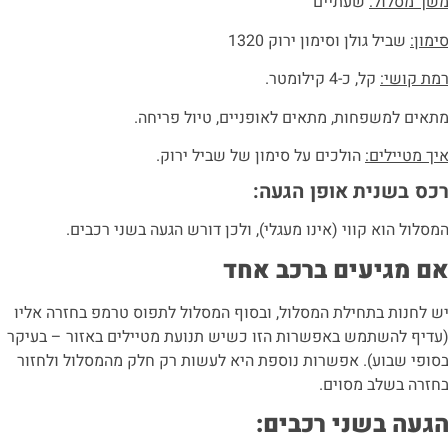
שך מסלול:
שעתיים
ימון:
שביל גולן וסימון ירוק 1320
מת קושי:
קל, כ-4 קילומטר.
תאים למשפחות, מתאים לאופניים, טיול פריחה.
יך מטיילים:
הולכים על סימון של שביל ירוק.
כס בשנית אופן הגעה:
מסלול הוא קווי (אינו מעגלי), ולכן דורש הגעה בשני רכבים.
ם מגיעים ברכב אחד
ש לחנות בתחילת המסלול, ובסוף המסלול לתפוס טרמפ בחזרה אליו
עדיף להשתמש באפשרות הזו כשיש תנועת מטיילים באזור – בעיקר
סופי שבוע). אפשרות נוספת היא לעשות רק חלק מהמסלול ולחזור
חזרה בשלב מסוים.
געה בשני רכבים: