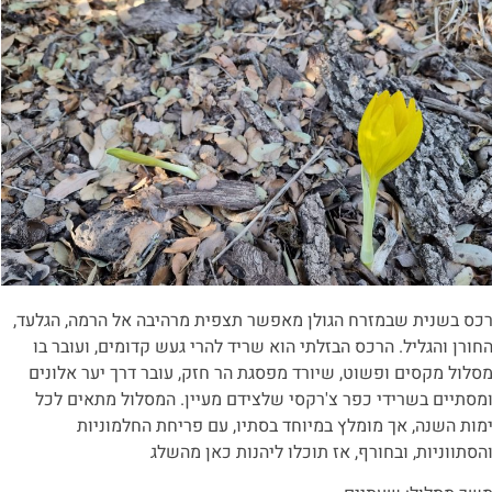
כס בשנית שבמזרח הגולן מאפשר תצפית מרהיבה אל הרמה, הגלעד,
חורן והגליל. הרכס הבזלתי הוא שריד להרי געש קדומים, ועובר בו
סלול מקסים ופשוט, שיורד מפסגת הר חזק, עובר דרך יער אלונים
מסתיים בשרידי כפר צ'רקסי שלצידם מעיין. המסלול מתאים לכל
מות השנה, אך מומלץ במיוחד בסתיו, עם פריחת החלמוניות
הסתווניות, ובחורף, אז תוכלו ליהנות כאן מהשלג