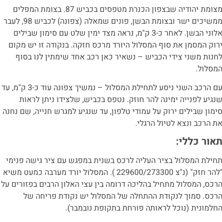
מצומת יהודיה שבצפון הכנרת מטפסים בכביש 87. בצומת המפלים
ממשיכים ישר ובצומת הבשן, פונים שמאלה (צפונה) לכביש 98, לעבר
אלוני הבשן. לאחר כ-3 ק"מ, נראה מצד ימין שלט עם סימון שבילים
רוק המסמן את סוף המסלול היורד מרכס חזקה. בנקודה זו יש מקום
חנות משני צידי הכביש – נשאיר כאן רכב אחד שימתין לנו בסוף
מסלול.
עם הרכב השני ניסע לתחילת המסלול – נמשיך צפונה עוד כ-3 ק"מ, עד
נגיע לפנייה ימינה להר חוזק. נטפס בכביש, שלצידו ניתן לראות
ימון שבילים ירוק על עמודי טלפון, עד שנגיע למגרש חנייה, שם נחנה
ת הרכב ונצא לטיול הרגלי.
אור כללי:
חילת המסלול בציר העליה לרכס בשנית במפגש עם ציר גישה פנימי
"להר חזק" (נ"צ 229600/273300 ). המסלול יורד מערבה כמעט משיא
רכס, המסלול מתחיל בהליכה דרומה בין עצי האלון הרבים בפזורים על
רכס. סמוך לנקודת ההתחלה של המסלול יש נקודת פריחה של
חלמונית (נוכל לראותה פורחת בתקופת נובמבר).