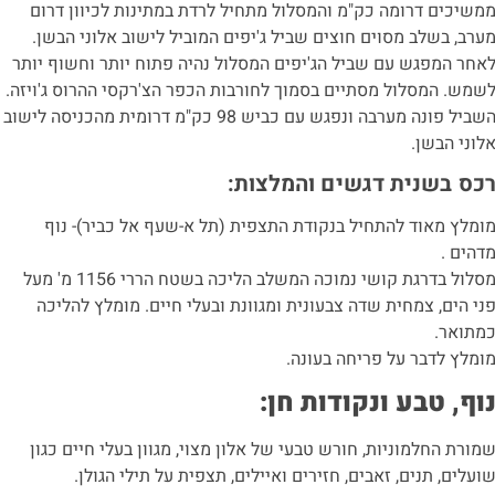
משיכים דרומה כק"מ והמסלול מתחיל לרדת במתינות לכיוון דרום
ערב, בשלב מסוים חוצים שביל ג'יפים המוביל לישוב אלוני הבשן.
אחר המפגש עם שביל הג'יפים המסלול נהיה פתוח יותר וחשוף יותר
שמש. המסלול מסתיים בסמוך לחורבות הכפר הצ'רקסי ההרוס ג'ויזה.
השביל פונה מערבה ונפגש עם כביש 98 כק"מ דרומית מהכניסה לישוב
לוני הבשן.
כס בשנית דגשים והמלצות:
ומלץ מאוד להתחיל בנקודת התצפית (תל א-שעף אל כביר)- נוף
דהים .
מסלול בדרגת קושי נמוכה המשלב הליכה בשטח הררי 1156 מ' מעל
ני הים, צמחית שדה צבעונית ומגוונת ובעלי חיים. מומלץ להליכה
מתואר.
ומלץ לדבר על פריחה בעונה.
וף, טבע ונקודות חן:
מורת החלמוניות, חורש טבעי של אלון מצוי, מגוון בעלי חיים כגון
ועלים, תנים, זאבים, חזירים ואיילים, תצפית על תילי הגולן.