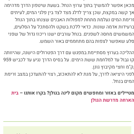
כאן אפשר להמשיך בתוך ערוץ הנחל. בשעת שיטפון הדרך מדהימה
ך קשה במקצת, שכן צריך לדלג מצד לצד בין פלגי המים, לעיתים
רימת המים נעלמת מתחת למפולות האבנים שצנחו בתוך הנחל
רעידות אדמה שונות. כדאי ללכת בשקט ולהסתכל על הסלעים,
משמשים מחסה לשפנים. בנחל עורבים ישנו ריכוז גדול של שפני
לע שאפשר לצפות בהם מתחממים באור השמש.
הליכה בערוץ מסתיימת במפגש עם דרך הפטרולים הישנה, שהיוותה
קו גבול עד למלחמת ששת הימים. על בסיס הדרך נגיע עד לכביש 959
ק"מ וחצי מקיבוץ גונן.
פני היציאה לדרך, על מנת לא להתאכזב, רצוי להתעדכן במצב זרימת
מים בנחל.
טיילים באזור ומחפשים מקום לינה בגולן? בקרו אותנו –
בית
ארחה מדרשת הגולן