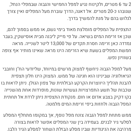
2 עד 6 מטרים, ולקינוח נגיע למפל החמישי והגבוה שבמפלי הנחל,
שגובהו כ-20 מטרים. אל דאגה, הדרך עוברת מעל המפלים ואין צורך
גלוש בהם על מנת להמשיך בדרך.
תצפית על המפלים מומלצת מאוד בימי גשם, או ממש בסמוך להם,
כן אז זרימת המים בשיאה. על פי מייק ליבנה מבית אוסישקין, בעבר
נמדדה כאן זרימה חסרת תקדים של 13,000 ליטר לשנייה. מראה
משת המפלים בשעת שיא הזרימה הינו מראה שאינו מותיר אף צופה
שוויון נפש.
על למפל הגבוה ניחשף למצוק מרשים במיוחד, שליודעי הח"ן וחובבי
גיאולוגיה שבינינו הוא חגיגה של ממש. המצוק הינו חלון תצפית
הבנת תהליך היווצרות הקרקע הבזלתית של צפון הגולן. ניתן לראות בו
כבות של תשע התפרצויות געשיות שונות, מופרדות אחת מהשנייה
קו דקיק בצבע אדום או חום. מנקודת התצפית ניתן לרדת אל תחתית
מפל הגבוה ולחזות ביפי זרימת המים מלמטה.
מש מתחת למפל הגבוה צונח מפל נוסף, אך במקומו מתחלף המסלע
סלעי גיר לבנים. בעמידה בין שני המפלים אפשר לראות בצורה
רהיבה את הניגודיות שבין מסלע הבזלת השחור למסלע הגיר הלבן.