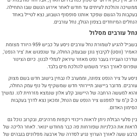
משיכה והולכת לעיתים עד חודש לאחר אירוע הגשם שבו התחילה.
עקבות גל הגשם שפקד אותנו סופסוף השבוע, נצא לטייל באחד
נחלים המיוחדים בצפון הגולן, נחל עורבים.
חל עורבים מסלול
בשביל להגיע לשמורת נחל עורבים ניסע על כביש 959 היורד מצומת
אמיר (ווסט) לקיבוץ גונן שבעמק החולה, עד שנפגוש את 'ציר הנפט',
דרכו העבירו בעבר נפט מאזור עיראק לנמלי לבנון. כיום הצינור
פרוס לאורך הציר משמש להולכת מים בלבד.
יסע על ציר הנפט צפונה, וממערב לו נבחין בישוב חדש בשם מצוק
ורבים. מדובר ביישוב תיירותי חדש שמשקיף על נוף עמק החולה,
הוא למעשה הרחבה של היישוב קלע אלון שנמצא מזרחית לנו. נמשיך
כ-2 ק"מ עד למפגש ציר הנפט עם הנחל, ומכאן נצא לדרך בעקבות
סימון האדום.
ין סלעי הבזלת ניתן לראות ריכוזי רקפות מרהיבים, ובקרוב נוכל גם
ראות את הכלניות שפורחות פה כבר מחודש ינואר. לאחר הליכה של
רבע שעה לאורך הערוץ נגיע לסדרה של ארבעה מפלונים בגבהים של