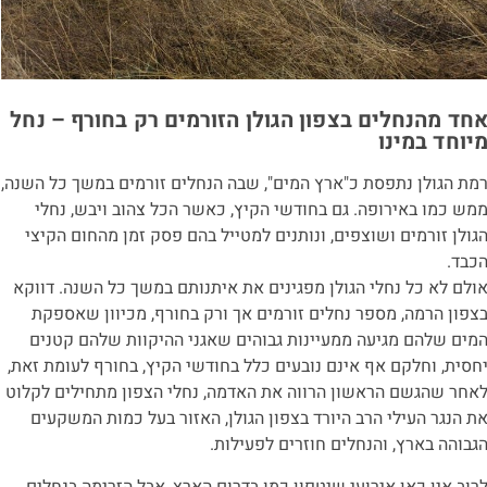
חד מהנחלים בצפון הגולן הזורמים רק בחורף – נחל
יוחד במינו
מת הגולן נתפסת כ"ארץ המים", שבה הנחלים זורמים במשך כל השנה,
מש כמו באירופה. גם בחודשי הקיץ, כאשר הכל צהוב ויבש, נחלי
גולן זורמים ושוצפים, ונותנים למטייל בהם פסק זמן מהחום הקיצי
כבד.
ולם לא כל נחלי הגולן מפגינים את איתנותם במשך כל השנה. דווקא
צפון הרמה, מספר נחלים זורמים אך ורק בחורף, מכיוון שאספקת
מים שלהם מגיעה ממעיינות גבוהים שאגני ההיקוות שלהם קטנים
חסית, וחלקם אף אינם נובעים כלל בחודשי הקיץ, בחורף לעומת זאת,
אחר שהגשם הראשון הרווה את האדמה, נחלי הצפון מתחילים לקלוט
ת הנגר העילי הרב היורד בצפון הגולן, האזור בעל כמות המשקעים
גבוהה בארץ, והנחלים חוזרים לפעילות.
רוב אין כאן אירועי שיטפון כמו בדרום הארץ, אבל הזרימה בנחלים