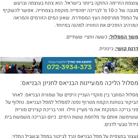
וצמת הזרימה החזקה ביותר בישראל. הוא צונח בעוצמה וברעש
מגובה של כ-10 מ' לבריכה יפהפייה מוקפת בצמחייה. אפשר להשקיף
ל המפל ממרפסת העץ המסודרת. שאון המים הזורמים והמראה
מרהיב הופכים את החוויה למהנה במיוחד.
שך המסלול:
כשעה וחצי- שעתיים.
רגת קושי:
בינונית.
סלול הליכה ממעיינות הבניאס לחניון הבניאס:
סלול המחבר בין מוקדי העניין היפים של שמורת הבניאס. לאחר
ביקור בטחנת הקמח מטרוף נפנה למסלול למפל הבניאס. נחלוף על
ני בריכה המנקזת את מי מעיין חילו. זוהי בריכת קצינים סורית
שימשה אותם עד מלחמת ששת הימים. כיום הבריכה משמשת בית
ידול טבעי לדגים.
עצור בתצפית על מפל הבניאס ונרד לביקור במפל ובשביל התלוי.