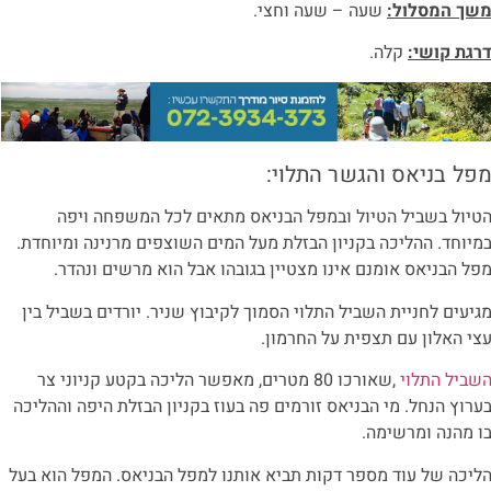
שך המסלול
:
שעה – שעה וחצי.
רגת קושי:
קלה.
פל בניאס והגשר התלוי:
טיול בשביל הטיול ובמפל הבניאס מתאים לכל המשפחה ויפה
מיוחד. ההליכה בקניון הבזלת מעל המים השוצפים מרנינה ומיוחדת.
פל הבניאס אומנם אינו מצטיין בגובהו אבל הוא מרשים ונהדר.
גיעים לחניית השביל התלוי הסמוך לקיבוץ שניר. יורדים בשביל בין
צי האלון עם תצפית על החרמון.
שביל התלוי
,שאורכו 80 מטרים, מאפשר הליכה בקטע קניוני צר
ערוץ הנחל. מי הבניאס זורמים פה בעוז בקניון הבזלת היפה וההליכה
ו מהנה ומרשימה.
ליכה של עוד מספר דקות תביא אותנו למפל הבניאס. המפל הוא בעל