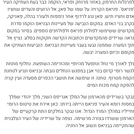
מרגלות החרמון, באזור מרוחק ופראי, הוקמה כבר בעת העתיקה העיר
פניאס'. פניאס הקרויה על שמו של פאן, אל הרועים והעדים שחציו
דם וחציו תיש. פאן נהג לרדוף אחר נימפות ולעורר בהלה, פאניקה,
קרב בני האדם. במקום הנביעה של מעיינות הבניאס הוקמו סדרת
קדשים ששימשו לפולחן פניאס ולפולחנים נוספים. בסיור במקום
ראה שרידים מהמקדשים וכתובות הקדשה חקוקות בסלע. נציץ אל
וך המערה שממנה נבעו בעבר מעיינות הבניאס. הנביעות העתיקו את
קומם וכיום המערה יבשה.
לך לאורך מי נחל ונתפעל מהיופי ומהזרימה השופעת. נחלוף מתחת
גשר רומי קדום בנוי אבן במפגש הנחלים גובתה ובניאס ונגיע לטחנת
קמח מטרוף. טחנה זו שימשה את תושבי הכפרים מסעדה ועין קניה
הפקת קמח מכוח המים.
בקר בשרידים מהארמון של המלך אגריפס השני, מלך יהודי שמלך
חסות רומא והעיר פניאס הייתה בירתו. כאן אירח את טיטוס הרומי
חייליו במהלך המרד הגדול. אנו נבקר בחלקים התת קרקעיים של
ארמון ששרדו בצורה מרשימה. נצפה על שרידיה של העיר הצלבנית
התקיימה בבניאס ונשוב אל החניה.