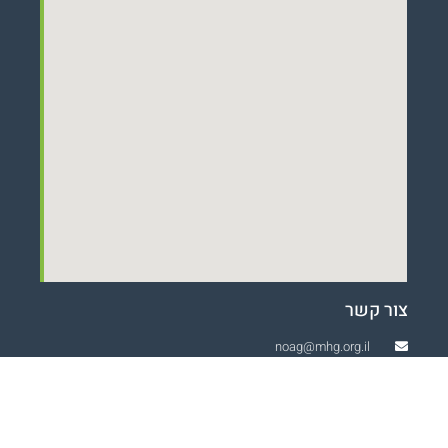
צור קשר
noag@mhg.org.il
072-256-7158