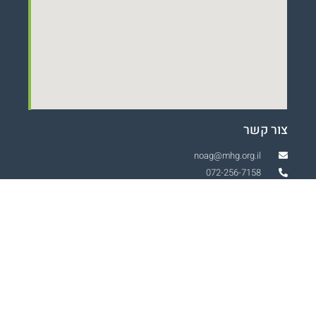
צור קשר
noag@mhg.org.il
072-256-7158