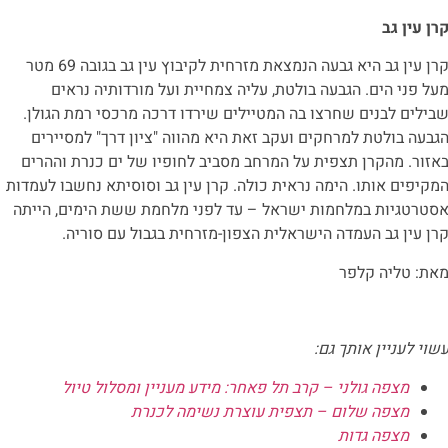
רן עין גב
קרן עין גב היא גבעה הנמצאת מזרחית לקיבוץ עין גב בגובה 69 מטר
על פני הים. הגבעה בולטת, עליה צמחיית ועל מורדותיה נראים
בילים לבנים שחרצו בה המטיילים שירדו דרכה מרכסי רמת הגולן.
גבעה בולטת למרחקים ועקב זאת היא מהווה "ציון דרך" למסיירים
אזור. מהקרן תצפית על המרחב מסביב לחופיו של ים כנרת וההרים
מקיפים אותו. הימה נראית כולה. קרן עין גב וסוסיתא נחשבו לעמדות
סטרטגיות במלחמות ישראל – עד לפני מלחמת ששת הימים, הייתה
רן עין גב העמדה הישראלית הצפון-מזרחית בגבול עם סוריה.
את: טליה קלפר
שוי לעניין אותך גם:
מצפה גולני – קרב תל פאחר: מידע מעניין ומסלול טיול
מצפה שלום – תצפית עוצרת נשימה לכנרת
מצפה גדות