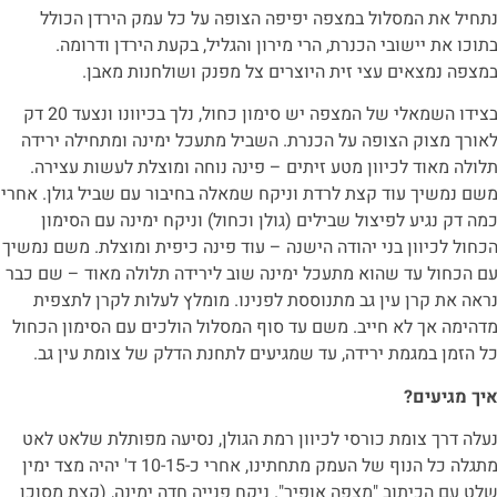
תחיל את המסלול במצפה יפיפה הצופה על כל עמק הירדן הכולל
תוכו את יישובי הכנרת, הרי מירון והגליל, בקעת הירדן ודרומה.
מצפה נמצאים עצי זית היוצרים צל מפנק ושולחנות מאבן.
בצידו השמאלי של המצפה יש סימון כחול, נלך בכיוונו ונצעד 20 דק
אורך מצוק הצופה על הכנרת. השביל מתעכל ימינה ומתחילה ירידה
לולה מאוד לכיוון מטע זיתים – פינה נוחה ומוצלת לעשות עצירה.
שם נמשיך עוד קצת לרדת וניקח שמאלה בחיבור עם שביל גולן. אחרי
מה דק נגיע לפיצול שבילים (גולן וכחול) וניקח ימינה עם הסימון
כחול לכיוון בני יהודה הישנה – עוד פינה כיפית ומוצלת. משם נמשיך
ם הכחול עד שהוא מתעכל ימינה שוב לירידה תלולה מאוד – שם כבר
ראה את קרן עין גב מתנוססת לפנינו. מומלץ לעלות לקרן לתצפית
דהימה אך לא חייב. משם עד סוף המסלול הולכים עם הסימון הכחול
ל הזמן במגמת ירידה, עד שמגיעים לתחנת הדלק של צומת עין גב.
יך מגיעים?
עלה דרך צומת כורסי לכיוון רמת הגולן, נסיעה מפותלת שלאט לאט
מתגלה כל הנוף של העמק מתחתינו, אחרי כ-10-15 ד' יהיה מצד ימין
לט עם הכיתוב "מצפה אופיר". ניקח פנייה חדה ימינה, (קצת מסוכן