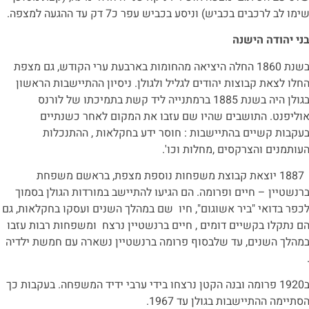
ימו לב לרכבים בכביש) וניסע בכביש עפר כ7 דק עד ההגעה למצפה.
ני יהודה הישנה
בשנת 1860 החלה היציאה מהחומות בארבעת ערי הקודש, גם מצפת
חלו לצאת קבוצות יהודים לגליל ולגולן. ניסיון ההתיישבות הראשון
בגולן היה בשנת 1885 ברמתנייה ליד קשת בתמיכתו של לורנס
וליפנט. התושבים שהיו שם עזבו את המקום לאחר כשנתיים
עקבות קשיים בהתיישבות : חוסר ידע בחקלאות , ההתנכלות
עותמנים והצרקסים ,מחלות וכו'.
1887 יוצאת קבוצת משפחות נוספת מצפת, בראשם משפחת
רנשטיין – חיים ופרומה. הם הגיעו להתיישב במורדות הגולן בסמוך
כפר בדואי "ביר אשוגום", חיו שם במהלך השנים ועסקו בחקלאות, גם
ם נתקלו בקשיים דומים , חיים ברנשטיין נרצח ומשפחות רבות עזבו
מהלך השנים, עד שלבסוף פרומה ברנשטיין נשארה עם חמשת ילדיה
ב1920 פרומה ובנה הקטן נרצחו בידי ערבי ידיד המשפחה. בעקבות כך
סתיימה ההתיישבות בגולן עד 1967.