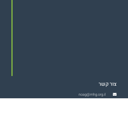
צור קשר
noag@mhg.org.il
072-256-7158