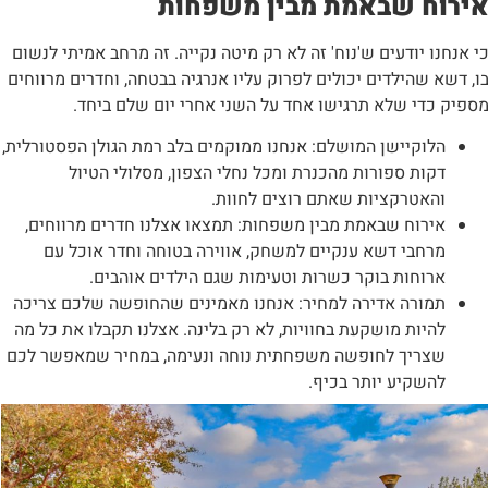
ירוח שבאמת מבין משפחות
י אנחנו יודעים ש'נוח' זה לא רק מיטה נקייה. זה מרחב אמיתי לנשום
ו, דשא שהילדים יכולים לפרוק עליו אנרגיה בבטחה, וחדרים מרווחים
ספיק כדי שלא תרגישו אחד על השני אחרי יום שלם ביחד.
הלוקיישן המושלם: אנחנו ממוקמים בלב רמת הגולן הפסטורלית,
דקות ספורות מהכנרת ומכל נחלי הצפון, מסלולי הטיול
והאטרקציות שאתם רוצים לחוות.
אירוח שבאמת מבין משפחות: תמצאו אצלנו חדרים מרווחים,
מרחבי דשא ענקיים למשחק, אווירה בטוחה וחדר אוכל עם
ארוחות בוקר כשרות וטעימות שגם הילדים אוהבים.
תמורה אדירה למחיר: אנחנו מאמינים שהחופשה שלכם צריכה
להיות מושקעת בחוויות, לא רק בלינה. אצלנו תקבלו את כל מה
שצריך לחופשה משפחתית נוחה ונעימה, במחיר שמאפשר לכם
להשקיע יותר בכיף.