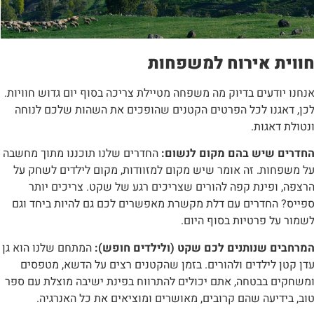
ווית אירוח למשפחות
נחנו יודעים בדיוק מה משפחה מטיילת צריכה בסוף יום גדוש חוויות.
כן, דאגנו לכל הפרטים הקטנים שהופכים את השהות שלכם לנוחה
נטולת דאגות.
חדרים שיש בהם מקום לנשום:
החדרים שלנו תוכננו מתוך מחשבה
ל משפחות. זה אומר שיש מקום למזוודות, מקום לילדים לשחק על
רצפה, ופינת קפה להורים שצריכים רגע של שקט. צריכים יותר
פייס? החדרים עם דלת מקשרת מאפשרים לכם גם להיות ביחד וגם
שמור על פרטיות בסוף היום.
מרחבים שנותנים לכם שקט (ולילדים חופש):
המתחם שלנו הוא גן
דן קטן לילדים ולהורים. בזמן שהקטנים רצים על הדשא, מטפסים
משחקים בבטחה, אתם יכולים להתרווח בפינת ישיבה מוצלת עם ספר
וב, בידיעה שהם קרובים, מאושרים ומוציאים את כל האנרגיה.