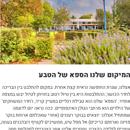
מיקום שלנו הספא של הטבע
צלנו, שגרת החופשה נראית קצת אחרת. במקום להתלבט בין הבריכה
חדר הכושר, ההתלבטות היא בין טיול רטוב בזוויתן לטיול יבש במצפה
ופיר. 'הספא' שלנו הוא טבילת רגליים במעיין קריר, ו'חדר המשחקים'
ל הילדים הוא מרחבי הגולן האינסופיים. ככה נראה יום לדוגמה
מתחיל אצלנו: יוצאים בבוקר רעננים (אחרי שאכלתם ארוחת בוקר
זינה וארזתם כריכים) אל מפל עיט, ממשיכים לקטיף דובדבנים בעונה,
וצרים לגלידה בקצרין, וחוזרים אלינו אחר הצהריים למקלחת חמה