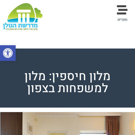
תפריט
פתח סרגל
מלון חיספין: מלון
למשפחות בצפון