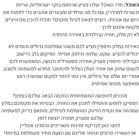
אוכל:
חדר האוכל שלנו מציע ארוחות בוקר ישראליות, טריות
כשרות למהדרין, עם כל מה שילדים ומבוגרים אוהבים כדי לפתוח את
יום עם אנרגיה. רוצים לצאת לטיול מוקדם? תוכלו להכין סנדוויצ'ים
לקחת אתכם לדרך.
א רק מלון, חוויה קהילתית באווירה מיוחדת
אירוח במלון חיספין מציע לכם משהו שמלונות גדולים והומים לא
כולים להציע: שקט, שלווה וניתוק אמיתי. המיקום בלב היישוב
קהילתי חיספין מעניק אווירה פסטורלית ורגועה, המאפשרת לכם
נשום עמוק את אוויר הגולן הצלול ולהתחבר מחדש למשפחה ולטבע.
חרי יום שלם של טיולים, אין כמו לחזור למקום שמשרה רוגע
מאפשר מנוחה אמיתית.
מוכנים לחופשה המשפחתית החכמה הבאה שלכם בצפון?
הפסיקו לחפש והתחילו לתכנן את החוויה. הבטיחו את מקומכם במלון
שמהווה את נקודת הזינוק המושלמת לטיולים, מותאם בדיוק למשפחה
שלכם ומעניק תמורה יוצאת דופן.
לחצו כאן לבדיקת זמינות ותאריכים והזמינו אונליין
או השאירו פרטים ונחזור אליכם עם הצעת מחיר משתלמת במיוחד!