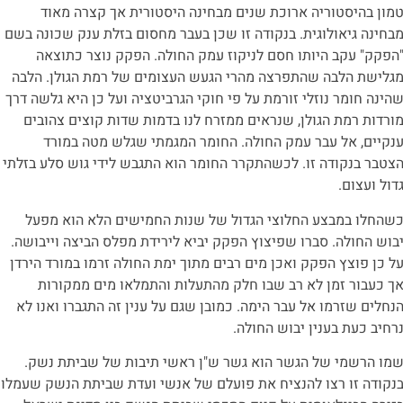
מון בהיסטוריה ארוכת שנים מבחינה היסטורית אך קצרה מאוד
בחינה גיאולוגית. בנקודה זו שכן בעבר מחסום בזלת ענק שכונה בשם
הפקק" עקב היותו חסם לניקוז עמק החולה. הפקק נוצר כתוצאה
גלישת הלבה שהתפרצה מהרי הגעש העצומים של רמת הגולן. הלבה
הינה חומר נוזלי זורמת על פי חוקי הגרביטציה ועל כן היא גלשה דרך
ורדות רמת הגולן, שנראים ממזרח לנו בדמות שדות קוצים צהובים
נקיים, אל עבר עמק החולה. החומר המגמתי שגלש מטה במורד
צטבר בנקודה זו. לכשהתקרר החומר הוא התגבש לידי גוש סלע בזלתי
דול ועצום.
שהחלו במבצע החלוצי הגדול של שנות החמישים הלא הוא מפעל
בוש החולה. סברו שפיצוץ הפקק יביא לירידת מפלס הביצה וייבושה.
ל כן פוצץ הפקק ואכן מים רבים מתוך ימת החולה זרמו במורד הירדן
ך כעבור זמן לא רב שבו חלק מהתעלות והתמלאו מים ממקורות
נחלים שזרמו אל עבר הימה. כמובן שגם על ענין זה התגברו ואנו לא
רחיב כעת בענין יבוש החולה.
מו הרשמי של הגשר הוא גשר ש"ן ראשי תיבות של שביתת נשק.
נקודה זו רצו להנציח את פועלם של אנשי ועדת שביתת הנשק שעמלו