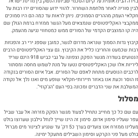
זירה הבינלאומית על קיום הסכמי שביתת הנשק בין מדינת ישראל
בין סוריה לאחר מלחמת השחרור. להווי ידוע שהסורים ירו רבות על
קלאי העמק מההרים הסמוכים. ניתן לראות עד כמה הם היו סמוכים
מקבצי האקליפטוסים שנמצאים מעל הגשר ממזרח ברמת הגולן שם
יה קו המוצבים הקדמי של הסורים ממש כמטחווי נגיעה מהעמק.
יבוץ גדות הסמוך שנראה מדרום לגשר, כמובן שספג ירי רב והפגזות
בות שכמעט והחריבו כליל את הקיבוץ. גם עצי האקליפטוסים הרבים
הנטועים בשדרה מגשר הפקק וצפונה על גבי כביש 918 הינם שריד
יריות אלו שכן האקליפטוסים נטעו על מנת לשמש מחסה ומסתור
רכבים הנוסעים מתחת לאפם של הסורים. אבל איום הסורים בנקודה
ו הוסר וכעת אנו באזור תיירותי-חקלאי שופע מים ואנו נלך אל נקודה
משלבת את שני הדברים ומכונה בפי העם "הג'קוזי".
סלול
ם שם כל כך מחייב נתחיל לצעוד מגשר הפקק מזרחה אל עבר שביל
פר שעליו סימון אדום. סימון זה הינו שייך לנחל גילבון שערוצו בולט
מעלינו ממזרח אנו צועדים בערך כ5 דק' עד שנגיע לצינור מים מברזל
ולט מעל פני הקרקע וסימון השבילים מתעקל ימינה.