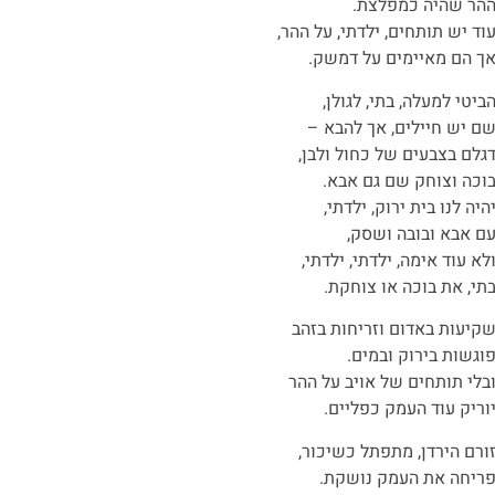
הר שהיה כמפלצת.
וד יש תותחים, ילדתי, על ההר,
ך הם מאיימים על דמשק.
ביטי למעלה, בתי, לגולן,
ם יש חיילים, אך להבא –
גלם בצבעים של כחול ולבן,
וכה וצוחק שם גם אבא.
היה לנו בית ירוק, ילדתי,
ם אבא ובובה ושסק,
לא עוד אימה, ילדתי, ילדתי,
תי, את בוכה או צוחקת.
קיעות באדום וזריחות בזהב
וגשות בירוק ובמים.
בלי תותחים של אויב על ההר
וריק עוד העמק כפליים.
ורם הירדן, מתפתל כשיכור,
ריחה את העמק נושקת.