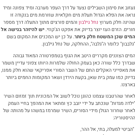
עזוב את סימון השבילים נצעד על דרך העפר מערבה ומיד צפונה ומיד
ראה את הפלא הגדול תעלת מים חקלאית שזורמת מים בנקודה זו
הינה חלק מערוץ
נחל גילבון
והמים פורצים מתוך התעלה דרך מספר
ורים. הזרם העז יוצר בדיוק את אפקט הג'קוזי.
יש להיזהר בגישה אל
מים שכן המשטח חלק ביותר
. על כן יש המכנים את המקום בשם
גלבבון" כלומר ה"גלבה", ההחלקה, של נחל גילבון.
מים הצוננים מקררים היטב את הגוף בטמפרטורה המאוד גבוהה
בדרך כלל שורה כאן בעמק החולה שלמרות היותו צפוני עדיין משמר
ת מאפייני האקלים החם של השבר הסורי אפריקאי שהוא חלק ממנו,
דיוק כמו עמק בית שאן, בקעת הירדן ושאר המקומות החמים ביותר
ארצנו.
אחר שהרטבנו עצמנו כהוגן נוכל לשוב אל המכונית תוך זמזום השיר
ילדה מגדות" שנכתב על ידי יובב כץ ומתאר את המהפך בחיי העמק
אחר שחרור הגולן מידי הסורים, השיר שמרמז במשהו על מהותה של
היסטוריה:
הביטי למעלה, בתי, אל ההר,