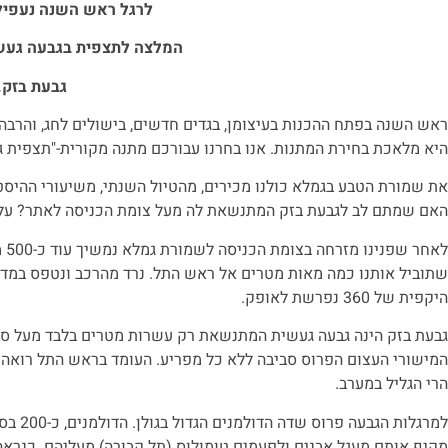
לרגל ראש השנה נעפיל
המלצה לתצפית בגבעה געש
גבעת בזק.
ראש השנה בפתח ההכנות בעיצומן, בגדים חדשים, בישולים לחג, והר
היא מלאכת בחירת המתנות. אנו בחרנו עבורכם מתנה מקורית-"תצפית ג
את שמורת הטבע בגמלא כולנו מכירים, מהטיול השנתי, משיעורי ההיסטו
האם שמתם לב לגבעת בזק המתנשאת לה מעל צומת הכניסה לאתר? על ג
לא
שתוביל אותנו כמה מאות מטרים אל ראש התל. נרד מהרכב ונטפס במדר
היקפית של 360 נפרשת לאופק.
גבעת בזק הינה גבעה געשית המתנשאת רק עשרות מטרים בלבד מעל סבי
המישורי העצום הפרוס סביבה ללא כל מפריע. העומד בראש התל רואה ת
הרי הגליל במערב.
למרגלו
מקיף אותם מעגל אבנים ולפעמים טומולוס (תל קבורה) מעליהם. כנרא