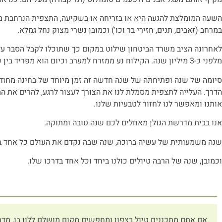
השעה המומלצת להגעה היא או בזריחה או בשקיעה, התצפית הנרחבת מ
במרחב (זאבים, תנים, חזירי בר וכו') וכמובן נשרי מצוק נחל גמלא.
לאחרונה הציב משרד הביטחון שילוט במקום כך שתוכלו לקבל הסבר על
מלפני כ-3 מיליון שנה. הקילוח נע ממזרח למערב וכיום הוא מפריד בין שני נחלים מחורצים – נחל גמלא מצפון ונחל דליות מדרום.
סיומה של שנה ופתיחתה של שנה חדשה זה זמן מיוחד של בחינה מחודשת 
הדרך. העלייה לתצפית מסמלת לנו את הצורך לעצור לרגע, להרים את ה
אותנו ומאפשר לנו לחזור לטבעיות שלנו.
אנו בבית מדרשת הגולן מאחלים לכם שנה טובה ומתוקה.
שנה משמעותית של עשיה ברוכה, שנה שבה נקדם את העולם כל אחד בדר
וכמובן, שנה של הרבה טיולים כולנו ביחד וכל אחד בדרכו שלו.
אם אתם מתכננים טיול בצפון ומחפשים מקום מושלם ללון בו, מדר