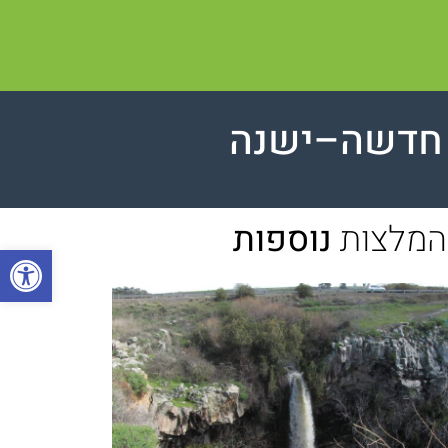
 חדשה–ישנה
המלצות
נוספות
פתח סרגל