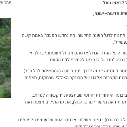
 לראש התל.
יותר אל
ית חדשה–ישנה,
בה מתנות לרגל השנה החדשה. מה נחדש הפעם? באמת קשה
עשית".
ריה על המרד הגדול או סתם מטיול משפחתי בגולן. אך
בעה "חדשה" זו רצינו להמליץ לכם הפעם.
חר שפנינו מזרחה בצומת הכניסה לשמורת גמלא נמשיך עוד כ-500 מטרים ונפנה ימינה לדרך עפר ברורה (המתאימה לכל רכב)
גות הקצרות אל גגו של הבונקר הצה"לי שבמקום, תצפית
בתה. הייחודיות והיופי שבתצפית זו קשורה למרחב
חתיו את מישורי מרכז הגולן, את קו התילים מצפון ואת
ת הגבעה פרוס שדה הדולמנים הגדול בגולן. הדולמנים, כ-200 בסה"כ (ברובם) בנויים משלוש אבנים: אחת על שתיים. לפעמים
ה ששמשו לקבורה או לפולחן.