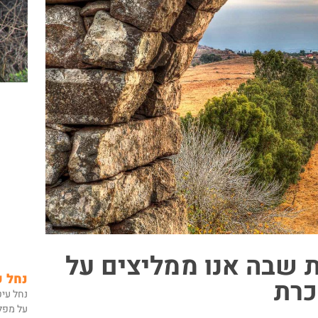
 שבה אנו ממליצים על
נחל ע
כרת
נחל עיט
על מפל