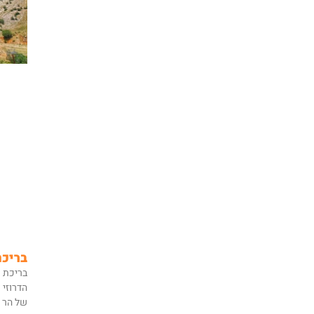
בריכת
בריכת ר
הדרוזי 
של הר 