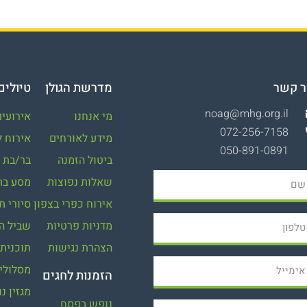
ר קשר
מדרשת הגולן
טיולים 
noag@mhg.org.il
מי אנחנו
אירועים
072-256-7158
מידע לאורחים
אירוח ל
ביטול הזמנה
בר/בת מ
שאלות נפוצות
מסע בת
אירוח כפרי בצפון
סיורי ת
מדניות פרטיות
שביל הז
הצהרת נגישות
תוכנית 
מסלולי 
הזמנות לחגים
מגזין נ
נופש בפסח